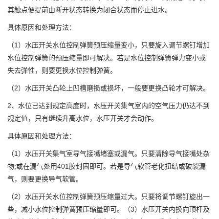
其触点便提前由断开状态转换为闭合状态而停止进水。
具体原因和处理方法：
（1）水压开关水位控制弹簧预压缩量变小，只要旋入调节螺钉增加
水位控制弹簧的预压缩量即可解决。若是水位控制弹簧弹力变小或
失去弹性，则要更换水位控制弹簧。
（2）水压开关凸轮上凹槽磨损或损坏，一般要更换凸轮才可解决。
2、水位已达到规定高度时，水压开关集气室内的空气压力仍达不到
规定值，只有继续升高水位，水压开关才会动作。
具体原因和处理方法：
（1）水压开关集气室导气接嘴堵塞或漏气。只要清除导气接嘴处杂
物;或在漏气处用401胶封固即可。若是导气软管老化扭结或破裂漏
气，则要更换导气软管。
（2）水压开关水位控制弹簧预压缩量过大。只要将调节螺钉旋出一
些，减小水位控制弹簧预压缩量即可。（3）水压开关内换向顶杆及