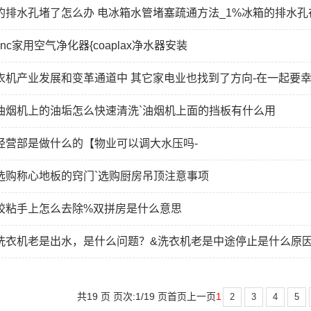
的排水孔堵了怎么办 电冰箱水管堵塞疏通方法_1%冰箱的排水孔
nc家用空气净化器{coaplax净水器安装
衣机产业发展和变革通道中 其它家电业也找到了方向-在一起要幸
油烟机上的油垢怎么快速清洗`油烟机上面的挡板有什么用
经营部是做什么的【物业可以调大水压吗-
选购称心地板的窍门`选购厨房吊顶注意事项
胶粘手上怎么去除%双拼房是什么意思
洗衣机老是出水，是什么问题？&洗衣机老是中途停止是什么原
共19 页 页次:1/19 页
首页
上一页
1
2
3
4
5